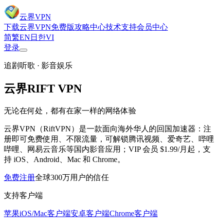
云界VPN
下载云界VPN
免费版
攻略中心
技术支持
会员中心
简
繁
EN
日
한
VI
登录
追剧听歌
·
影音娱乐
云界RIFT VPN
无论在何处，都有在家一样的网络体验
云界VPN（RiftVPN）是一款面向海外华人的回国加速器：注
册即可免费使用、不限流量，可解锁腾讯视频、爱奇艺、哔哩
哔哩、网易云音乐等国内影音应用；VIP 会员 $1.99/月起，支
持 iOS、Android、Mac 和 Chrome。
免费注册
全球300万用户的信任
支持客户端
苹果iOS/Mac客户端
安卓客户端
Chrome客户端