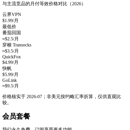
与主流竞品的月付等效价格对比（2026）
云界VPN
$1.99/月
最低价
番茄回国
≈$2.5/月
穿梭 Transocks
≈$3.5/月
QuickFox
$4.99/月
快帆
$5.99/月
GoLink
≈$9.5/月
价格核实于 2026-07；非美元按约略汇率折算，仅供直观比
较。
会员套餐
我们永久免费，订阅享受更多功能